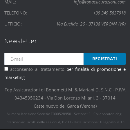
MAIL:
info@topassicurazioni.com
TELEFONO:
+39 349 5637918
UFFICIO:
Via Euclide, 26 - 37138 VERONA (VR)
Newsletter
REGISTRATI
acconsento al trattamento
per finalità di promozione e
marketing
Top Assicurazioni di Bonometti M. & Mariani D. S.N.C - P.IVA
04345950234 - Via Don Lorenzo Milani, 3 - 37014
Castelnuovo del Garda (Verona)
Numero Iscrizione Società: E000528950 - Sezione: E - Collaboratori degli
intermediari iscritti nelle sezioni A, B o D - Data iscrizione: 10 agosto 2015